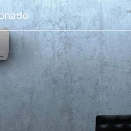
R
ionado