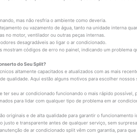
onando, mas não resfria o ambiente como deveria.
tejamento ou vazamento de água, tanto na unidade interna qua
s no motor, ventilador ou outras peças internas.
 odores desagradáveis ao ligar o ar condicionado.
s mostram códigos de erro no painel, indicando um problema qu
onserto do Seu Split?
cnicos altamente capacitados e atualizados com as mais recen
 de qualidade. Aqui estão alguns motivos para escolher nossos 
 ter seu ar condicionado funcionando o mais rápido possível, 
inados para lidar com qualquer tipo de problema em ar condicio
ão originais e de alta qualidade para garantir o funcionamento i
justo e transparente antes de qualquer serviço, sem surpresas
nutenção de ar condicionado split vêm com garantia, para que v