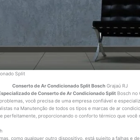
onado Split
Conserto de Ar Condicionado Split Bosch
Grajaú RJ
Especializado de Conserto de Ar Condicionado Split
Bosch no 
problemas, você precisa de uma empresa confiável e especializ
listas na Manutenção de todos os tipos e marcas de ar condicio
e perfeitamente, proporcionando o conforto térmico que você
h
 mas, como qualquer outro dispositivo, está sujeito a falhas e