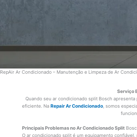
RepAir Ar Condicionado – Manutenção e Limpeza de Ar Condici
Serviço 
Quando seu ar condicionado split Bosch apresenta 
eficiente. Na
Repair Ar Condicionado
, somos especia
funcion
Principais Problemas no Ar Condicionado Split
Bosc
O ar condicionado split é um equipamento confiável,