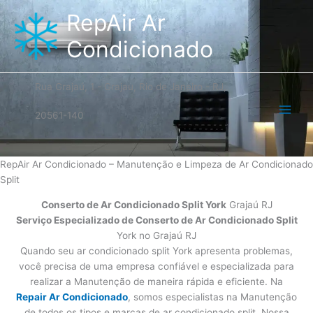
Ir
RepAir Ar
para
o
Condicionado
conteúdo
Rua Grajaú, 1 - Grajau, Rio de Janeiro - RJ,
20561-140
RepAir Ar Condicionado – Manutenção e Limpeza de Ar Condicionado
Split
Conserto de Ar Condicionado Split York
Grajaú RJ
Serviço Especializado de Conserto de Ar Condicionado Split
York no Grajaú RJ
Quando seu ar condicionado split York apresenta problemas,
você precisa de uma empresa confiável e especializada para
realizar a Manutenção de maneira rápida e eficiente. Na
Repair Ar Condicionado
, somos especialistas na Manutenção
de todos os tipos e marcas de ar condicionado split. Nossa