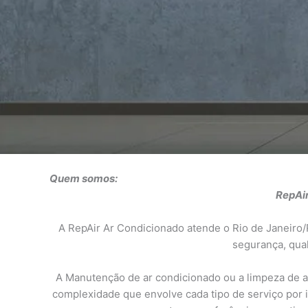
Quem somos:
RepAir
A RepAir Ar Condicionado atende o Rio de Janeiro
segurança, qual
A Manutenção de ar condicionado ou a limpeza de ar
complexidade que envolve cada tipo de serviço por i