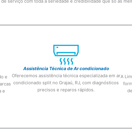
o de serviço com toda a seriedade e credibilidade que só as m
Assistência Técnica de Ar condicionado
Oferecemos assistência técnica especializada em ar
A Lim
do e
condicionado split no Grajaú, RJ, com diagnósticos
form
arcas
precisos e reparos rápidos.
de
a e