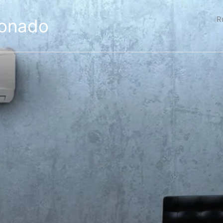
R
ionado