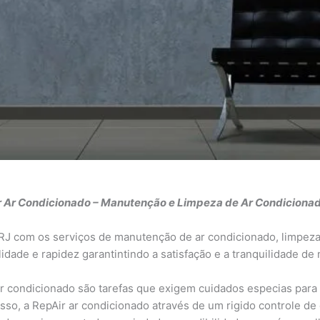
 Ar Condicionado – Manutenção e Limpeza de Ar Condicionad
/RJ com os serviços de manutenção de ar condicionado, limpeza
idade e rapidez garantintindo a satisfação e a tranquilidade de 
 condicionado são tarefas que exigem cuidados especias para g
sso, a RepAir ar condicionado através de um rigido controle d