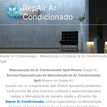
Ir
RepAir Ar
para
o
Condicionado
conteúdo
Rua Grajaú, 1 - Grajau, Rio de Janeiro - RJ,
20561-140
RepAir Ar Condicionado – Manutenção e Limpeza de Ar Condicionado
Split
Manutenção de Ar Condicionado Split Rheem
Grajaú RJ
Serviço Especializado de Manutenção de Ar Condicionado
Split
Rheem no Grajaú RJ
Quando seu ar condicionado split Rheem apresenta problemas,
você precisa de uma empresa confiável e especializada para
realizar a Manutenção de maneira rápida e eficiente. Na
Repair Ar Condicionado
, somos especialistas na Manutenção
de todos os tipos e marcas de ar condicionado split. Nossa